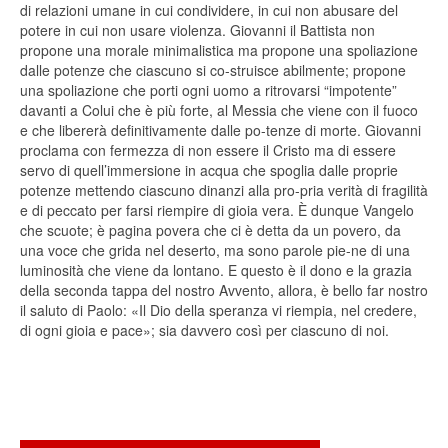
di relazioni umane in cui condividere, in cui non abusare del
potere in cui non usare violenza. Giovanni il Battista non
propone una morale minimalistica ma propone una spoliazione
dalle potenze che ciascuno si co-struisce abilmente; propone
una spoliazione che porti ogni uomo a ritrovarsi “impotente”
davanti a Colui che è più forte, al Messia che viene con il fuoco
e che libererà definitivamente dalle po-tenze di morte. Giovanni
proclama con fermezza di non essere il Cristo ma di essere
servo di quell’immersione in acqua che spoglia dalle proprie
potenze mettendo ciascuno dinanzi alla pro-pria verità di fragilità
e di peccato per farsi riempire di gioia vera. È dunque Vangelo
che scuote; è pagina povera che ci è detta da un povero, da
una voce che grida nel deserto, ma sono parole pie-ne di una
luminosità che viene da lontano. E questo è il dono e la grazia
della seconda tappa del nostro Avvento, allora, è bello far nostro
il saluto di Paolo: «Il Dio della speranza vi riempia, nel credere,
di ogni gioia e pace»; sia davvero così per ciascuno di noi.