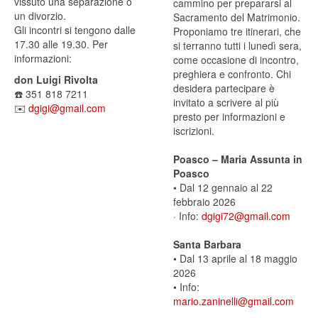
vissuto una separazione o
cammino per prepararsi al
un divorzio.
Sacramento del Matrimonio.
Gli incontri si tengono dalle
Proponiamo tre itinerari, che
17.30 alle 19.30. ​Per
si terranno tutti i lunedì sera,
informazioni:
come occasione di incontro,
preghiera e confronto. Chi
don Luigi Rivolta
desidera partecipare è
☎️ 351 818 7211
invitato a scrivere al più
✉️
dgigi@gmail.com
presto per informazioni e
iscrizioni.
Poasco – Maria Assunta in
Poasco
• Dal 12 gennaio al 22
febbraio 2026
· Info:
dgigi72@gmail.com
Santa Barbara
• Dal 13 aprile al 18 maggio
2026
• Info:
mario.zaninelli@gmail.com