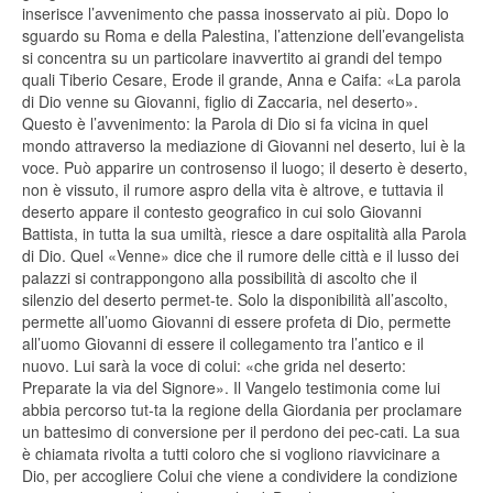
inserisce l’avvenimento che passa inosservato ai più. Dopo lo
sguardo su Roma e della Palestina, l’attenzione dell’evangelista
si concentra su un particolare inavvertito ai grandi del tempo
quali Tiberio Cesare, Erode il grande, Anna e Caifa: «La parola
di Dio venne su Giovanni, figlio di Zaccaria, nel deserto».
Questo è l’avvenimento: la Parola di Dio si fa vicina in quel
mondo attraverso la mediazione di Giovanni nel deserto, lui è la
voce. Può apparire un controsenso il luogo; il deserto è deserto,
non è vissuto, il rumore aspro della vita è altrove, e tuttavia il
deserto appare il contesto geografico in cui solo Giovanni
Battista, in tutta la sua umiltà, riesce a dare ospitalità alla Parola
di Dio. Quel «Venne» dice che il rumore delle città e il lusso dei
palazzi si contrappongono alla possibilità di ascolto che il
silenzio del deserto permet-te. Solo la disponibilità all’ascolto,
permette all’uomo Giovanni di essere profeta di Dio, permette
all’uomo Giovanni di essere il collegamento tra l’antico e il
nuovo. Lui sarà la voce di colui: «che grida nel deserto:
Preparate la via del Signore». Il Vangelo testimonia come lui
abbia percorso tut-ta la regione della Giordania per proclamare
un battesimo di conversione per il perdono dei pec-cati. La sua
è chiamata rivolta a tutti coloro che si vogliono riavvicinare a
Dio, per accogliere Colui che viene a condividere la condizione