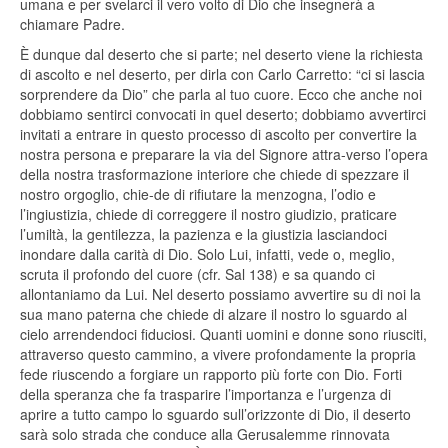
umana e per svelarci il vero volto di Dio che insegnerà a
chiamare Padre.
È dunque dal deserto che si parte; nel deserto viene la richiesta
di ascolto e nel deserto, per dirla con Carlo Carretto: “ci si lascia
sorprendere da Dio” che parla al tuo cuore. Ecco che anche noi
dobbiamo sentirci convocati in quel deserto; dobbiamo avvertirci
invitati a entrare in questo processo di ascolto per convertire la
nostra persona e preparare la via del Signore attra-verso l’opera
della nostra trasformazione interiore che chiede di spezzare il
nostro orgoglio, chie-de di rifiutare la menzogna, l’odio e
l’ingiustizia, chiede di correggere il nostro giudizio, praticare
l’umiltà, la gentilezza, la pazienza e la giustizia lasciandoci
inondare dalla carità di Dio. Solo Lui, infatti, vede o, meglio,
scruta il profondo del cuore (cfr. Sal 138) e sa quando ci
allontaniamo da Lui. Nel deserto possiamo avvertire su di noi la
sua mano paterna che chiede di alzare il nostro lo sguardo al
cielo arrendendoci fiduciosi. Quanti uomini e donne sono riusciti,
attraverso questo cammino, a vivere profondamente la propria
fede riuscendo a forgiare un rapporto più forte con Dio. Forti
della speranza che fa trasparire l’importanza e l’urgenza di
aprire a tutto campo lo sguardo sull’orizzonte di Dio, il deserto
sarà solo strada che conduce alla Gerusalemme rinnovata