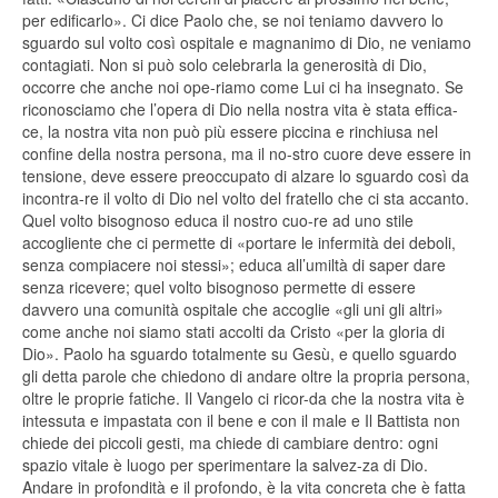
per edificarlo». Ci dice Paolo che, se noi teniamo davvero lo
sguardo sul volto così ospitale e magnanimo di Dio, ne veniamo
contagiati. Non si può solo celebrarla la generosità di Dio,
occorre che anche noi ope-riamo come Lui ci ha insegnato. Se
riconosciamo che l’opera di Dio nella nostra vita è stata effica-
ce, la nostra vita non può più essere piccina e rinchiusa nel
confine della nostra persona, ma il no-stro cuore deve essere in
tensione, deve essere preoccupato di alzare lo sguardo così da
incontra-re il volto di Dio nel volto del fratello che ci sta accanto.
Quel volto bisognoso educa il nostro cuo-re ad uno stile
accogliente che ci permette di «portare le infermità dei deboli,
senza compiacere noi stessi»; educa all’umiltà di saper dare
senza ricevere; quel volto bisognoso permette di essere
davvero una comunità ospitale che accoglie «gli uni gli altri»
come anche noi siamo stati accolti da Cristo «per la gloria di
Dio». Paolo ha sguardo totalmente su Gesù, e quello sguardo
gli detta parole che chiedono di andare oltre la propria persona,
oltre le proprie fatiche. Il Vangelo ci ricor-da che la nostra vita è
intessuta e impastata con il bene e con il male e Il Battista non
chiede dei piccoli gesti, ma chiede di cambiare dentro: ogni
spazio vitale è luogo per sperimentare la salvez-za di Dio.
Andare in profondità e il profondo, è la vita concreta che è fatta