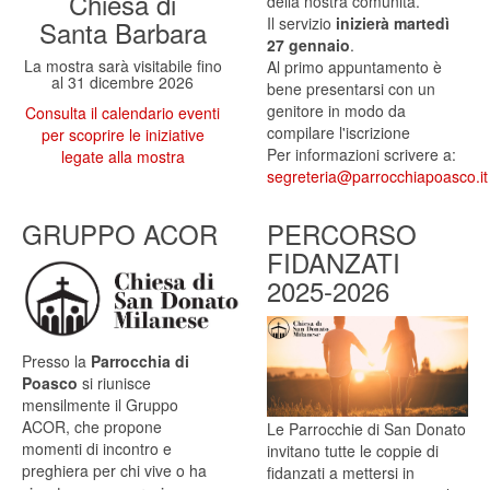
Chiesa di
della nostra comunità.
Il servizio
inizierà martedì
Santa Barbara
27 gennaio
.
La mostra sarà visitabile fino
Al primo appuntamento è
al 31 dicembre 2026
bene presentarsi con un
genitore in modo da
Consulta il calendario eventi
compilare l'iscrizione
per scoprire le iniziative
Per informazioni scrivere a:
legate alla mostra
segreteria@parrocchiapoasco.it
GRUPPO ACOR
PERCORSO
FIDANZATI
2025-2026
Presso la
Parrocchia di
Poasco
si riunisce
mensilmente il Gruppo
ACOR, che propone
Le Parrocchie di San Donato
momenti di incontro e
invitano tutte le coppie di
preghiera per chi vive o ha
fidanzati a mettersi in