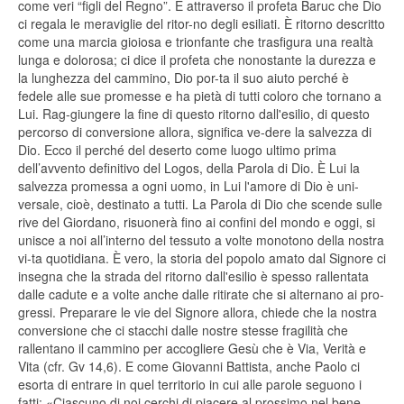
come veri “figli del Regno”. È attraverso il profeta Baruc che Dio
ci regala le meraviglie del ritor-no degli esiliati. È ritorno descritto
come una marcia gioiosa e trionfante che trasfigura una realtà
lunga e dolorosa; ci dice il profeta che nonostante la durezza e
la lunghezza del cammino, Dio por-ta il suo aiuto perché è
fedele alle sue promesse e ha pietà di tutti coloro che tornano a
Lui. Rag-giungere la fine di questo ritorno dall'esilio, di questo
percorso di conversione allora, significa ve-dere la salvezza di
Dio. Ecco il perché del deserto come luogo ultimo prima
dell’avvento definitivo del Logos, della Parola di Dio. È Lui la
salvezza promessa a ogni uomo, in Lui l'amore di Dio è uni-
versale, cioè, destinato a tutti. La Parola di Dio che scende sulle
rive del Giordano, risuonerà fino ai confini del mondo e oggi, si
unisce a noi all’interno del tessuto a volte monotono della nostra
vi-ta quotidiana. È vero, la storia del popolo amato dal Signore ci
insegna che la strada del ritorno dall'esilio è spesso rallentata
dalle cadute e a volte anche dalle ritirate che si alternano ai pro-
gressi. Preparare le vie del Signore allora, chiede che la nostra
conversione che ci stacchi dalle nostre stesse fragilità che
rallentano il cammino per accogliere Gesù che è Via, Verità e
Vita (cfr. Gv 14,6). E come Giovanni Battista, anche Paolo ci
esorta di entrare in quel territorio in cui alle parole seguono i
fatti: «Ciascuno di noi cerchi di piacere al prossimo nel bene,