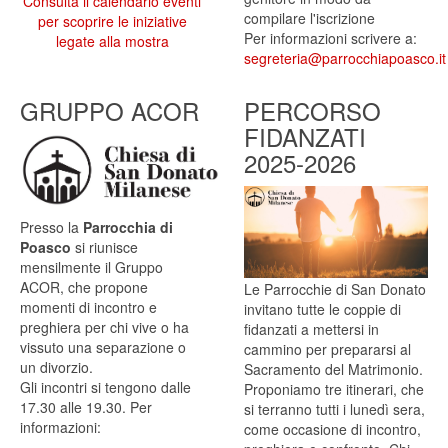
Consulta il calendario eventi
compilare l'iscrizione
per scoprire le iniziative
Per informazioni scrivere a:
legate alla mostra
segreteria@parrocchiapoasco.it
GRUPPO ACOR
PERCORSO
FIDANZATI
2025-2026
Presso la
Parrocchia di
Poasco
si riunisce
mensilmente il Gruppo
ACOR, che propone
Le Parrocchie di San Donato
momenti di incontro e
invitano tutte le coppie di
preghiera per chi vive o ha
fidanzati a mettersi in
vissuto una separazione o
cammino per prepararsi al
un divorzio.
Sacramento del Matrimonio.
Gli incontri si tengono dalle
Proponiamo tre itinerari, che
17.30 alle 19.30. ​Per
si terranno tutti i lunedì sera,
informazioni:
come occasione di incontro,