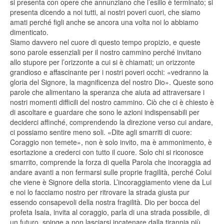
si presenta con opere che annunziano che l’esilio è terminato; si
presenta dicendo a noi tutti, ai nostri poveri cuori, che siamo
amati perché figli anche se ancora una volta noi lo abbiamo
dimenticato.
Siamo davvero nel cuore di questo tempo propizio, e queste
sono parole essenziali per il nostro cammino perché invitano
allo stupore per l’orizzonte a cui si è chiamati; un orizzonte
grandioso e affascinante per i nostri poveri occhi: «vedranno la
gloria del Signore, la magnificenza del nostro Dio». Queste sono
parole che alimentano la speranza che aiuta ad attraversare i
nostri momenti difficili del nostro cammino. Ciò che ci è chiesto è
di ascoltare e guardare che sono le azioni indispensabili per
deciderci affinché, comprendendo la direzione verso cui andare,
ci possiamo sentire meno soli. «Dite agli smarriti di cuore:
Coraggio non temete», non è solo invito, ma è ammonimento, è
esortazione a crederci con tutto il cuore. Solo chi si riconosce
smarrito, comprende la forza di quella Parola che incoraggia ad
andare avanti a non fermarsi sulle proprie fragilità, perché Colui
che viene è Signore della storia. L’incoraggiamento viene da Lui
e noi lo facciamo nostro per ritrovare la strada giusta pur
essendo consapevoli della nostra fragilità. Dio per bocca del
profeta Isaia, invita al coraggio, parla di una strada possibile, di
un futuro, spinge a non lasciarsi incatenare dalla tirannia più