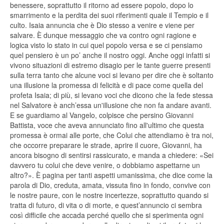
benessere, soprattutto il ritorno ad essere popolo, dopo lo
smarrimento e la perdita dei suoi riferimenti quale il Tempio e il
culto. Isaia annuncia che è Dio stesso a venire e viene per
salvare. È dunque messaggio che va contro ogni ragione e
logica visto lo stato in cui quel popolo versa e se ci pensiamo
quel pensiero è un po’ anche il nostro oggi. Anche oggi infatti si
vivono situazioni di estremo disagio per le tante guerre presenti
sulla terra tanto che alcune voci si levano per dire che è soltanto
una illusione la promessa di felicità e di pace come quella del
profeta Isaia; di più, si levano voci che dicono che la fede stessa
nel Salvatore è anch’essa un'illusione che non fa andare avanti.
E se guardiamo al Vangelo, colpisce che persino Giovanni
Battista, voce che aveva annunciato fino all'ultimo che questa
promessa è ormai alle porte, che Colui che attendiamo è tra noi,
che occorre preparare le strade, aprire il cuore, Giovanni, ha
ancora bisogno di sentirsi rassicurato, e manda a chiedere: «Sei
davvero tu colui che deve venire, o dobbiamo aspettarne un
altro?». È pagina per tanti aspetti umanissima, che dice come la
parola di Dio, creduta, amata, vissuta fino in fondo, convive con
le nostre paure, con le nostre incertezze, soprattutto quando si
tratta di futuro, di vita o di morte, e quest’annuncio ci sembra
così difficile che accada perché quello che si sperimenta ogni