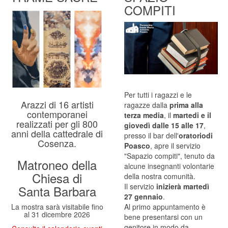
COMPITI
Per tutti i ragazzi e le
Arazzi di 16 artisti
ragazze dalla
prima alla
contemporanei
terza media
, il
martedi e il
realizzati per gli 800
giovedì dalle 15 alle 17
,
anni della cattedrale di
presso il bar dell'
oratoriodi
Cosenza.
Poasco
, apre il servizio
"Sapazio compiti", tenuto da
Matroneo della
alcune insegnanti volontarie
Chiesa di
della nostra comunità.
Il servizio
inizierà martedì
Santa Barbara
27 gennaio
.
La mostra sarà visitabile fino
Al primo appuntamento è
al 31 dicembre 2026
bene presentarsi con un
genitore in modo da