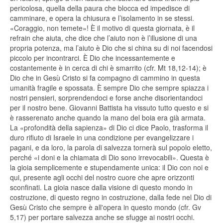
pericolosa, quella della paura che blocca ed impedisce di
camminare, e opera la chiusura e l’isolamento in se stessi.
«Coraggio, non temete»! È il motivo di questa giornata, è il
refrain che aiuta, che dice che l’aiuto non è l’illusione di una
propria potenza, ma l’aiuto è Dio che si china su di noi facendosi
piccolo per incontrarci. È Dio che incessantemente e
costantemente è in cerca di chi è smarrito (cfr. Mt 18,12-14); è
Dio che in Gesù Cristo si fa compagno di cammino in questa
umanità fragile e spossata. È sempre Dio che sempre spiazza i
nostri pensieri, sorprendendoci e forse anche disorientandoci
per il nostro bene. Giovanni Battista ha vissuto tutto questo e si
è rasserenato anche quando la mano del boia era già armata.
La «profondità della sapienza» di Dio ci dice Paolo, trasforma il
duro rifiuto di Israele in una condizione per evangelizzare i
pagani, e da loro, la parola di salvezza tornerà sul popolo eletto,
perché «i doni e la chiamata di Dio sono irrevocabili». Questa è
la gioia semplicemente e stupendamente unica: il Dio con noi e
qui, presente agli occhi del nostro cuore che apre orizzonti
sconfinati. La gioia nasce dalla visione di questo mondo in
costruzione, di questo regno in costruzione, dalla fede nel Dio di
Gesù Cristo che sempre è all'opera in questo mondo (cfr. Gv
5,17) per portare salvezza anche se sfugge ai nostri occhi.