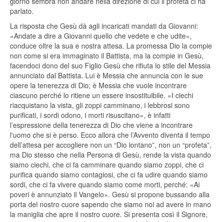
giorno sembra non andare nella direzione di cui il profeta ci ha
parlato.
La risposta che Gesù dà agli incaricati mandati da Giovanni:
«Andate a dire a Giovanni quello che vedete e che udite»,
conduce oltre la sua e nostra attesa. La promessa Dio la compie
non come si era immaginato il Battista, ma la compie in Gesù,
facendoci dono del suo Figlio Gesù che rifiuta lo stile del Messia
annunciato dal Battista. Lui è Messia che annuncia con le sue
opere la tenerezza di Dio; è Messia che vuole incontrare
ciascuno perché lo ritiene un essere insostituibile. «I ciechi
riacquistano la vista, gli zoppi camminano, i lebbrosi sono
purificati, i sordi odono, i morti risuscitano», è infatti
l’espressione della tenerezza di Dio che viene a incontrare
l'uomo che si è perso. Ecco allora che l’Avvento diventa il tempo
dell’attesa per accogliere non un “Dio lontano”, non un “profeta”,
ma Dio stesso che nella Persona di Gesù, rende la vista quando
siamo ciechi, che ci fa camminare quando siamo zoppi, che ci
purifica quando siamo contagiosi, che ci fa udire quando siamo
sordi, che ci fa vivere quando siamo come morti, perché: «Ai
poveri è annunziato il Vangelo». Gesù si propone bussando alla
porta del nostro cuore sapendo che siamo noi ad avere in mano
la maniglia che apre il nostro cuore. Si presenta così il Signore,