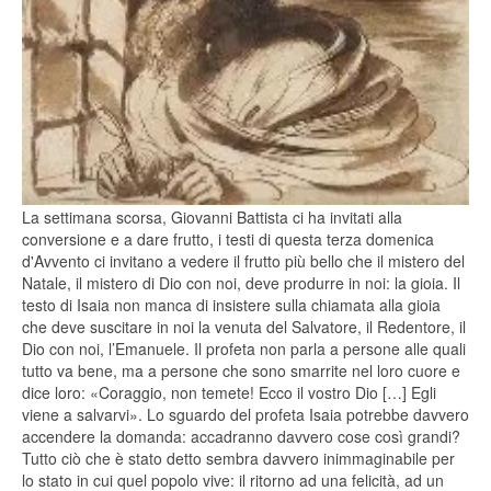
La settimana scorsa, Giovanni Battista ci ha invitati alla
conversione e a dare frutto, i testi di questa terza domenica
d'Avvento ci invitano a vedere il frutto più bello che il mistero del
Natale, il mistero di Dio con noi, deve produrre in noi: la gioia. Il
testo di Isaia non manca di insistere sulla chiamata alla gioia
che deve suscitare in noi la venuta del Salvatore, il Redentore, il
Dio con noi, l’Emanuele. Il profeta non parla a persone alle quali
tutto va bene, ma a persone che sono smarrite nel loro cuore e
dice loro: «Coraggio, non temete! Ecco il vostro Dio […] Egli
viene a salvarvi». Lo sguardo del profeta Isaia potrebbe davvero
accendere la domanda: accadranno davvero cose così grandi?
Tutto ciò che è stato detto sembra davvero inimmaginabile per
lo stato in cui quel popolo vive: il ritorno ad una felicità, ad un