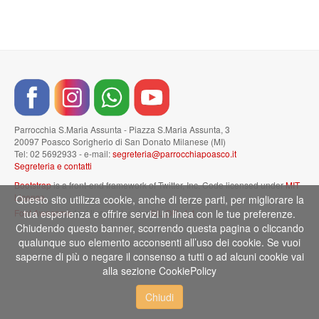
Parrocchia S.Maria Assunta - Piazza S.Maria Assunta, 3
20097 Poasco Sorigherio di San Donato Milanese (MI)
Tel: 02 5692933 - e-mail:
segreteria@parrocchiapoasco.it
Segreteria e contatti
Bootstrap
is a front-end framework of Twitter, Inc. Code licensed under
MIT
License.
Questo sito utilizza cookie, anche di terze parti, per migliorare la
Font Awesome
tua esperienza e offrire servizi in linea con le tue preferenze.
font licensed under
SIL OFL 1.1
.
Chiudendo questo banner, scorrendo questa pagina o cliccando
qualunque suo elemento acconsenti all’uso dei cookie. Se vuoi
saperne di più o negare il consenso a tutti o ad alcuni cookie vai
alla sezione CookiePolicy
Chiudi