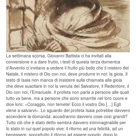
La settimana scorsa, Giovanni Battista ci ha invitati alla
conversione e a dare frutto, i testi di questa terza domenica
d'Avvento ci invitano a vedere il frutto più bello che il mistero del
Natale, il mistero di Dio con noi, deve produrre in noi: la gioia. Il
testo di Isaia non manca di insistere sulla chiamata alla gioia
che deve suscitare in noi la venuta del Salvatore, il Redentore, il
Dio con noi, l’Emanuele. Il profeta non parla a persone alle quali
tutto va bene, ma a persone che sono smarrite nel loro cuore e
dice loro: «Coraggio, non temete! Ecco il vostro Dio […] Egli
viene a salvarvi». Lo sguardo del profeta Isaia potrebbe davvero
accendere la domanda: accadranno davvero cose così grandi?
Tutto ciò che è stato detto sembra davvero inimmaginabile per
lo stato in cui quel popolo vive: il ritorno ad una felicità, ad un
benessere, soprattutto il ritorno ad essere popolo, dopo lo