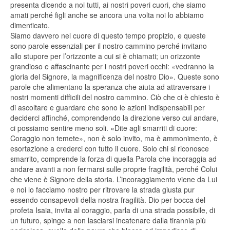
presenta dicendo a noi tutti, ai nostri poveri cuori, che siamo
amati perché figli anche se ancora una volta noi lo abbiamo
dimenticato.
Siamo davvero nel cuore di questo tempo propizio, e queste
sono parole essenziali per il nostro cammino perché invitano
allo stupore per l’orizzonte a cui si è chiamati; un orizzonte
grandioso e affascinante per i nostri poveri occhi: «vedranno la
gloria del Signore, la magnificenza del nostro Dio». Queste sono
parole che alimentano la speranza che aiuta ad attraversare i
nostri momenti difficili del nostro cammino. Ciò che ci è chiesto è
di ascoltare e guardare che sono le azioni indispensabili per
deciderci affinché, comprendendo la direzione verso cui andare,
ci possiamo sentire meno soli. «Dite agli smarriti di cuore:
Coraggio non temete», non è solo invito, ma è ammonimento, è
esortazione a crederci con tutto il cuore. Solo chi si riconosce
smarrito, comprende la forza di quella Parola che incoraggia ad
andare avanti a non fermarsi sulle proprie fragilità, perché Colui
che viene è Signore della storia. L’incoraggiamento viene da Lui
e noi lo facciamo nostro per ritrovare la strada giusta pur
essendo consapevoli della nostra fragilità. Dio per bocca del
profeta Isaia, invita al coraggio, parla di una strada possibile, di
un futuro, spinge a non lasciarsi incatenare dalla tirannia più