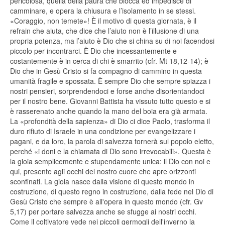
pericolosa, quella della paura che blocca ed impedisce di
camminare, e opera la chiusura e l’isolamento in se stessi.
«Coraggio, non temete»! È il motivo di questa giornata, è il
refrain che aiuta, che dice che l’aiuto non è l’illusione di una
propria potenza, ma l’aiuto è Dio che si china su di noi facendosi
piccolo per incontrarci. È Dio che incessantemente e
costantemente è in cerca di chi è smarrito (cfr. Mt 18,12-14); è
Dio che in Gesù Cristo si fa compagno di cammino in questa
umanità fragile e spossata. È sempre Dio che sempre spiazza i
nostri pensieri, sorprendendoci e forse anche disorientandoci
per il nostro bene. Giovanni Battista ha vissuto tutto questo e si
è rasserenato anche quando la mano del boia era già armata.
La «profondità della sapienza» di Dio ci dice Paolo, trasforma il
duro rifiuto di Israele in una condizione per evangelizzare i
pagani, e da loro, la parola di salvezza tornerà sul popolo eletto,
perché «i doni e la chiamata di Dio sono irrevocabili». Questa è
la gioia semplicemente e stupendamente unica: il Dio con noi e
qui, presente agli occhi del nostro cuore che apre orizzonti
sconfinati. La gioia nasce dalla visione di questo mondo in
costruzione, di questo regno in costruzione, dalla fede nel Dio di
Gesù Cristo che sempre è all'opera in questo mondo (cfr. Gv
5,17) per portare salvezza anche se sfugge ai nostri occhi.
Come il coltivatore vede nei piccoli germogli dell'inverno la