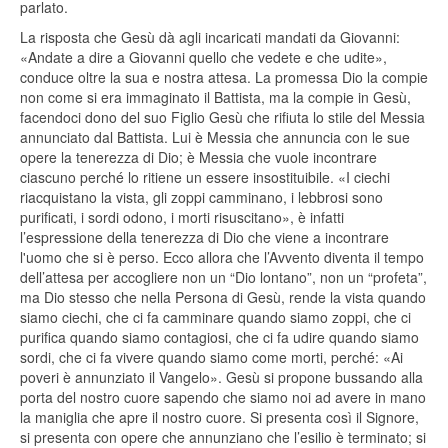
parlato.
La risposta che Gesù dà agli incaricati mandati da Giovanni:
«Andate a dire a Giovanni quello che vedete e che udite»,
conduce oltre la sua e nostra attesa. La promessa Dio la compie
non come si era immaginato il Battista, ma la compie in Gesù,
facendoci dono del suo Figlio Gesù che rifiuta lo stile del Messia
annunciato dal Battista. Lui è Messia che annuncia con le sue
opere la tenerezza di Dio; è Messia che vuole incontrare
ciascuno perché lo ritiene un essere insostituibile. «I ciechi
riacquistano la vista, gli zoppi camminano, i lebbrosi sono
purificati, i sordi odono, i morti risuscitano», è infatti
l’espressione della tenerezza di Dio che viene a incontrare
l'uomo che si è perso. Ecco allora che l’Avvento diventa il tempo
dell’attesa per accogliere non un “Dio lontano”, non un “profeta”,
ma Dio stesso che nella Persona di Gesù, rende la vista quando
siamo ciechi, che ci fa camminare quando siamo zoppi, che ci
purifica quando siamo contagiosi, che ci fa udire quando siamo
sordi, che ci fa vivere quando siamo come morti, perché: «Ai
poveri è annunziato il Vangelo». Gesù si propone bussando alla
porta del nostro cuore sapendo che siamo noi ad avere in mano
la maniglia che apre il nostro cuore. Si presenta così il Signore,
si presenta con opere che annunziano che l’esilio è terminato; si