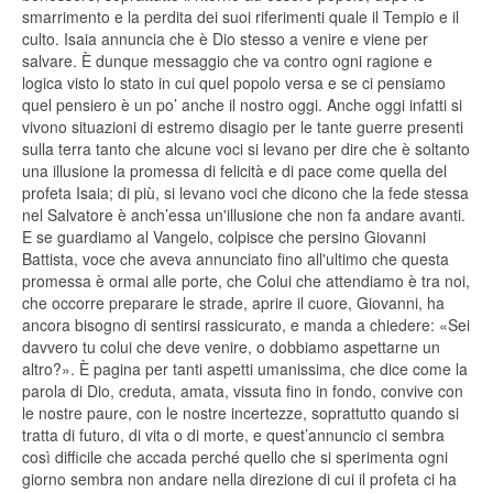
smarrimento e la perdita dei suoi riferimenti quale il Tempio e il
culto. Isaia annuncia che è Dio stesso a venire e viene per
salvare. È dunque messaggio che va contro ogni ragione e
logica visto lo stato in cui quel popolo versa e se ci pensiamo
quel pensiero è un po’ anche il nostro oggi. Anche oggi infatti si
vivono situazioni di estremo disagio per le tante guerre presenti
sulla terra tanto che alcune voci si levano per dire che è soltanto
una illusione la promessa di felicità e di pace come quella del
profeta Isaia; di più, si levano voci che dicono che la fede stessa
nel Salvatore è anch’essa un'illusione che non fa andare avanti.
E se guardiamo al Vangelo, colpisce che persino Giovanni
Battista, voce che aveva annunciato fino all'ultimo che questa
promessa è ormai alle porte, che Colui che attendiamo è tra noi,
che occorre preparare le strade, aprire il cuore, Giovanni, ha
ancora bisogno di sentirsi rassicurato, e manda a chiedere: «Sei
davvero tu colui che deve venire, o dobbiamo aspettarne un
altro?». È pagina per tanti aspetti umanissima, che dice come la
parola di Dio, creduta, amata, vissuta fino in fondo, convive con
le nostre paure, con le nostre incertezze, soprattutto quando si
tratta di futuro, di vita o di morte, e quest’annuncio ci sembra
così difficile che accada perché quello che si sperimenta ogni
giorno sembra non andare nella direzione di cui il profeta ci ha